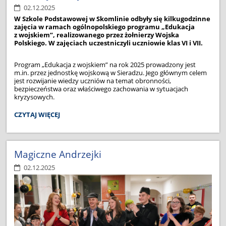
02.12.2025
W Szkole Podstawowej w Skomlinie odbyły się kilkugodzinne
zajęcia w ramach ogólnopolskiego programu „Edukacja
z wojskiem”, realizowanego przez żołnierzy Wojska
Polskiego. W zajęciach uczestniczyli uczniowie klas VI i VII.
Program „Edukacja z wojskiem” na rok 2025 prowadzony jest
m.in. przez jednostkę wojskową w Sieradzu. Jego głównym celem
jest rozwijanie wiedzy uczniów na temat obronności,
bezpieczeństwa oraz właściwego zachowania w sytuacjach
kryzysowych.
EDUKACJA
CZYTAJ WIĘCEJ
Z
WOJSKIEM:
Magiczne Andrzejki
02.12.2025