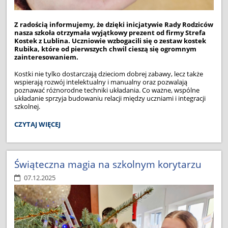
Z radością informujemy, że dzięki inicjatywie Rady Rodziców
nasza szkoła otrzymała wyjątkowy prezent od firmy Strefa
Kostek z Lublina. Uczniowie wzbogacili się o zestaw kostek
Rubika, które od pierwszych chwil cieszą się ogromnym
zainteresowaniem.
Kostki nie tylko dostarczają dzieciom dobrej zabawy, lecz także
wspierają rozwój intelektualny i manualny oraz pozwalają
poznawać różnorodne techniki układania. Co ważne, wspólne
układanie sprzyja budowaniu relacji między uczniami i integracji
szkolnej.
STREFA
CZYTAJ WIĘCEJ
KOSTEK
NA
SZKOLNYM
KORYTARZU:
Świąteczna magia na szkolnym korytarzu
07.12.2025