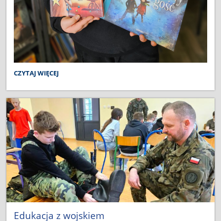
PRZYGOTUJ
CZYTAJ WIĘCEJ
SIĘ
DO
ŚWIĄT
Z
DOBRĄ
KSIĄŻKĄ:
Edukacja z wojskiem