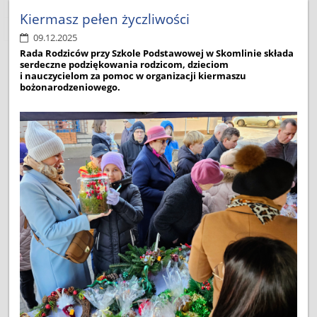
Wstecz
1
2
3
4
5
6
7
8
9
Kiermasz pełen życzliwości
10
Dalej
09.12.2025
Rada Rodziców przy Szkole Podstawowej w Skomlinie składa
serdeczne podziękowania rodzicom, dzieciom
i nauczycielom za pomoc w organizacji kiermaszu
bożonarodzeniowego.