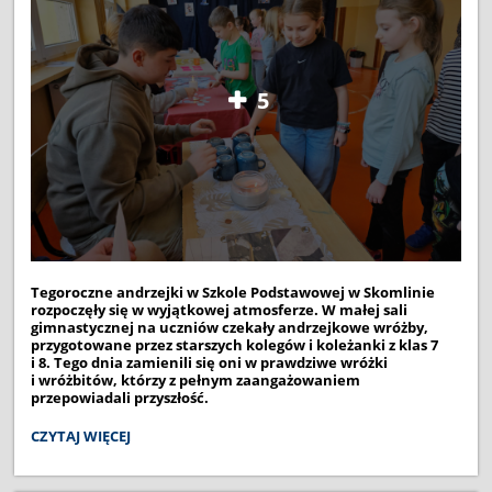
5
Tegoroczne andrzejki w Szkole Podstawowej w Skomlinie
rozpoczęły się w wyjątkowej atmosferze. W małej sali
gimnastycznej na uczniów czekały andrzejkowe wróżby,
przygotowane przez starszych kolegów i koleżanki z klas 7
i 8. Tego dnia zamienili się oni w prawdziwe wróżki
i wróżbitów, którzy z pełnym zaangażowaniem
przepowiadali przyszłość.
MAGICZNE
CZYTAJ WIĘCEJ
ANDRZEJKI: