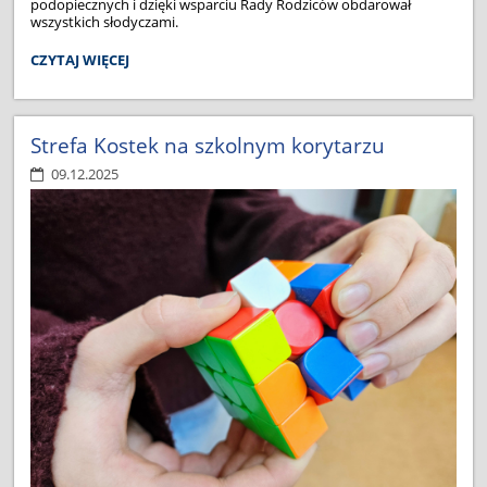
podopiecznych i dzięki wsparciu Rady Rodziców obdarował
wszystkich słodyczami.
HURA,
CZYTAJ WIĘCEJ
MIKOŁAJKI!:
Strefa Kostek na szkolnym korytarzu
09.12.2025