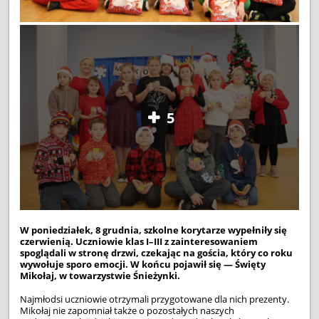
5
W poniedziałek, 8 grudnia, szkolne korytarze wypełniły się
czerwienią. Uczniowie klas I–III z zainteresowaniem
spoglądali w stronę drzwi, czekając na gościa, który co roku
wywołuje sporo emocji. W końcu pojawił się — Święty
Mikołaj, w towarzystwie Śnieżynki.
Najmłodsi uczniowie otrzymali przygotowane dla nich prezenty.
Mikołaj nie zapomniał także o pozostałych naszych