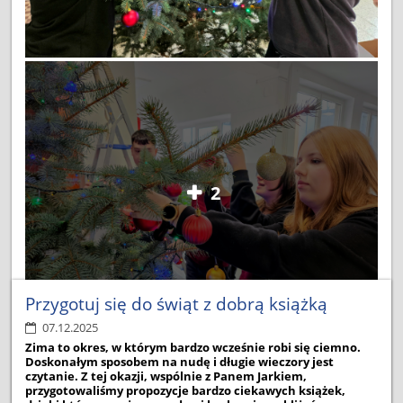
2
Przygotuj się do świąt z dobrą książką
07.12.2025
Zima to okres, w którym bardzo wcześnie robi się ciemno.
W naszej szkole na dolnym korytarzu po raz kolejny stanęła
Doskonałym sposobem na nudę i długie wieczory jest
piękna, żywa choinka podarowana przez Państwa Siwików,
czytanie. Z tej okazji, wspólnie z Panem Jarkiem,
za co składamy serdeczne podziękowania. Drzewko,
przygotowaliśmy propozycje bardzo ciekawych książek,
starannie wybrane i majestatycznie ozdobione przez