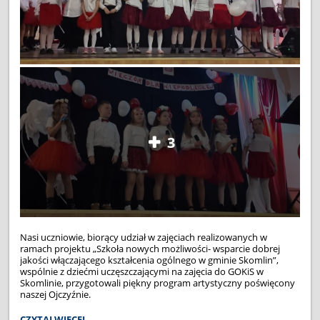
3
Nasi uczniowie, biorący udział w zajęciach realizowanych w
ramach projektu „Szkoła nowych możliwości- wsparcie dobrej
jakości włączającego kształcenia ogólnego w gminie Skomlin”,
wspólnie z dziećmi uczęszczającymi na zajęcia do GOKiS w
Skomlinie, przygotowali piękny program artystyczny poświęcony
naszej Ojczyźnie.
WIECZÓR
CZYTAJ WIĘCEJ