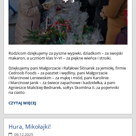
5
Rodzicom dziękujemy za pyszne wypieki, dziadkom – za swojski
makaron, a uczniom klas V–VI – za piękne wieńce i stroiki.
Dziękujemy pani Małgorzacie i Rafałowi Ślósarek za jemiołę, firmie
Cedroob Foods – za pasztet i wędliny, pani Małgorzacie
i Marcinowi Leniewskim – za mąkę i miód, pani Karolinie
i Marcinowi Janik – za świece zapachowe i kadzidełka, a pani
Agnieszce Malickiej-Bednarek, sołtys Skomlina II, za pojemniki
na ciasto.
KIERMASZ
CZYTAJ WIĘCEJ
PEŁEN
ŻYCZLIWOŚCI:
Hura, Mikołajki!
09.12.2025