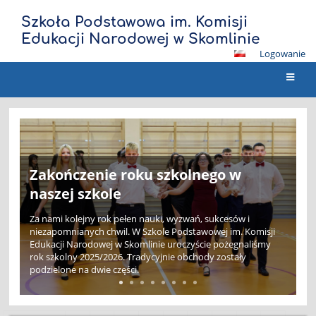
Szkoła Podstawowa im. Komisji
Edukacji Narodowej w Skomlinie
Logowanie
Strona
główna
XV Bieg Wiosny za nami. Deszcz nie
przeszkodził biegaczom!
Organizatorom udało się wykorzystać pogodowe okienka,
dzięki którym bezpiecznie przeprowadzono zarówno biegi
dla najmłodszych uczestników, jak i bieg główny ulicami
miejscowości.