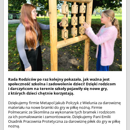
Rada Rodziców po raz kolejny pokazała, jak ważna jest
społeczność szkolna i zadowolenie dzieci!
Dzięki rodzicom
i darczyńcom na terenie szkoły pojawiły się nowe gry,
z których dzieci chętnie korzystają.
Dziękujemy firmie Metapol Jakub Polczyk z Wielunia za darowiznę
materiału na nowe bramki do gry w piłkę nożną. Firmie
Polmecanic ze Skomlina za wykonanie tych bramek i rodzicom
za ich pomalowanie i zamontowanie. Dziękujemy Pani Emilii
Osadnik Pracownia Protetyczna za darowiznę piłek do gry w piłkę
nożną.