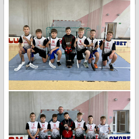
UCZNIÓW
W
MIĘDZYGMINNYM
KONKURSIE
RECYTATORSKIM
W
BIAŁEJ: