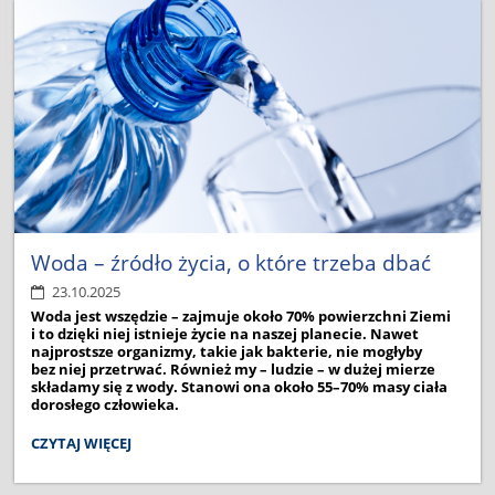
Wstecz
1
2
3
4
5
6
7
8
9
10
Dalej
Woda – źródło życia, o które trzeba dbać
23.10.2025
Woda jest wszędzie – zajmuje około 70% powierzchni Ziemi
i to dzięki niej istnieje życie na naszej planecie. Nawet
najprostsze organizmy, takie jak bakterie, nie mogłyby
bez niej przetrwać. Również my – ludzie – w dużej mierze
składamy się z wody. Stanowi ona około 55–70% masy ciała
dorosłego człowieka.
WODA
CZYTAJ WIĘCEJ
–
ŹRÓDŁO