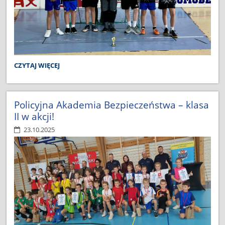
DOBRY
CZYTAJ WIĘCEJ
START
W
UNIHOKEJOWYCH
MISTRZOSTWACH
Policyjna Akademia Bezpieczeństwa – klasa
POWIATU:
II w akcji!
23.10.2025