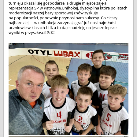
6
turnieju okazali się gospodarze, a drugie miejsce zajęła
reprezentacja SP w Pątnowie.
Unihokej, dyscyplina która po latach
modernizacji naszej bazy sportowej znów zyskuje
na popularności, ponownie przynosi nam sukcesy. Co cieszy
najbardziej — w unihokeja zaczynają grać już nasi najmłodsi
uczniowie w klasach I-III, a to daje nadzieję na jeszcze lepsze
wyniki w przyszłości!
💪
👏
21 października odbył się Międzygminny Konkurs
Recytatorski w Białej, który zgromadził utalentowanych
uczniów z kilku gmin naszego regionu. Uczestnicy
zaprezentowali swoje interpretacje poezji, wykazując się
nie tylko piękną dykcją i wrażliwością artystyczną, ale
również ogromnym entuzjazmem i sceniczną swobodą.
SUKCESY
CZYTAJ WIĘCEJ
NASZYCH