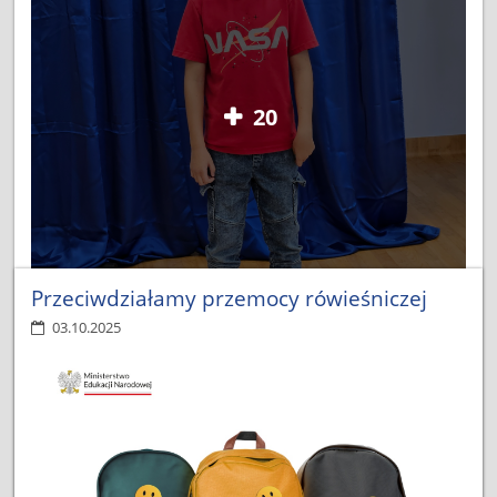
20
Przeciwdziałamy przemocy rówieśniczej
03.10.2025
9 października w naszej szkole odbył się konkurs
recytatorski, będący eliminacją do kolejnego etapu w Białej.
Uczniowie zaprezentowali swoje interpretacje wierszy
i fragmentów prozy, pokazując nie tylko doskonałą pamięć,