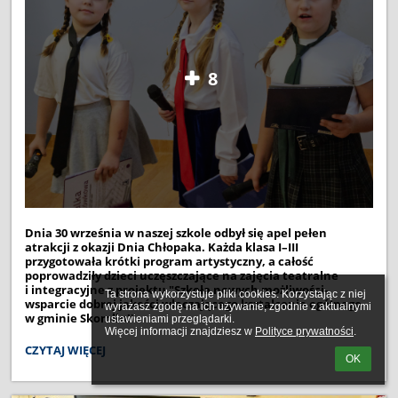
8
Dnia 30 września w naszej szkole
odbył się apel pełen
atrakcji
z okazji Dnia Chłopaka.
Każda klasa I–III
przygotowała krótki program artystyczny, a całość
poprowadziły dzieci uczęszczające na zajęcia teatralne
i integracyjne z projektu "Szkoła nowych możliwości-
Ta strona wykorzystuje pliki cookies. Korzystając z niej 
wsparcie dobrej jakości włączającego kształcenia ogólnego
wyrażasz zgodę na ich używanie, zgodnie z aktualnymi 
w gminie Skomlin!".
ustawieniami przeglądarki.

Więcej informacji znajdziesz w 
Polityce prywatności
.
DZIEŃ
CZYTAJ WIĘCEJ
OK
SUPER
CHŁOPAKÓW: