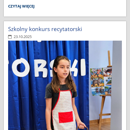
PREZENTY
CZYTAJ WIĘCEJ
OD
RADY
RODZICÓW
:
Szkolny konkurs recytatorski
23.10.2025