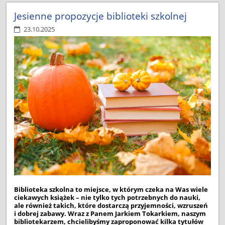
ŻYCIA,
O
Jesienne propozycje biblioteki szkolnej
KTÓRE
23.10.2025
TRZEBA
DBAĆ:
Biblioteka szkolna to miejsce, w którym czeka na Was wiele
ciekawych książek – nie tylko tych potrzebnych do nauki,
ale również takich, które dostarczą przyjemności, wzruszeń
i dobrej zabawy. Wraz z Panem Jarkiem Tokarkiem, naszym
bibliotekarzem, chcielibyśmy zaproponować kilka tytułów