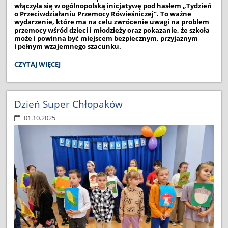
włączyła się w ogólnopolską inicjatywę pod hasłem „Tydzień
o Przeciwdziałaniu Przemocy Rówieśniczej”. To ważne
wydarzenie, które ma na celu zwrócenie uwagi na problem
przemocy wśród dzieci i młodzieży oraz pokazanie, że szkoła
może i powinna być miejscem bezpiecznym, przyjaznym
i pełnym wzajemnego szacunku.
PRZECIWDZIAŁAMY
CZYTAJ WIĘCEJ
PRZEMOCY
RÓWIEŚNICZEJ:
Dzień Super Chłopaków
01.10.2025