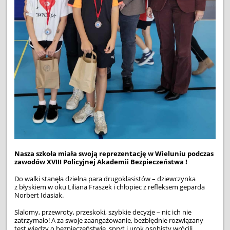
Nasza szkoła miała swoją reprezentację w Wieluniu podczas
zawodów XVIII Policyjnej Akademii Bezpieczeństwa !
Do walki stanęła dzielna para drugoklasistów – dziewczynka
z błyskiem w oku Liliana Fraszek i chłopiec z refleksem geparda
Norbert Idasiak.
Slalomy, przewroty, przeskoki, szybkie decyzje – nic ich nie
zatrzymało! A za swoje zaangażowanie, bezbłędnie rozwiązany
test wiedzy o bezpieczeństwie, spryt i urok osobisty wrócili