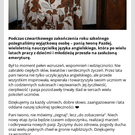
Podczas czwartkowego zakończenia roku szkolnego
pożegnaliśmy wyjątkową osobę – panią Iwonę Pazdej,
wieloletnią nauczycielkę języka angielskiego, która po wielu
latach pracy z dziećmi i młodzieżą przeszła na zasłużoną
emeryturę.
Był to moment pełen wzruszeń, wspomnień i wdzięczności. Nie
zabrakło ciepłych słów, kwiatów i serdecznych życzeń. Przez lata
pani Iwona nie tylko uczyła języka angielskiego, ale przede
wszystkim inspirowała, wspierała i towarzyszyła swoim uczniom w
ich codziennych sukcesach i wyzwaniach. Jej życzliwość,
cierpliwość i pasja pozostawiły trwały ślad w sercach wielu
pokoleń uczniów.
Dziękujemy za każdy uśmiech, dobre słowo, zaangażowanie i lata
oddane naszej szkolnej społeczności.
❤️
Pani Iwono, nie mówimy „żegnaj”, lecz „do zobaczenia”. Niech
nowy etap życia będzie czasem odpoczynku, realizacji marzeń
i odkrywania nowych pasji. Życzymy dużo zdrowia, pogody ducha
oraz wielu pięknych chwil w gronie najbliższych.
Dziękujemy
za wszystko!