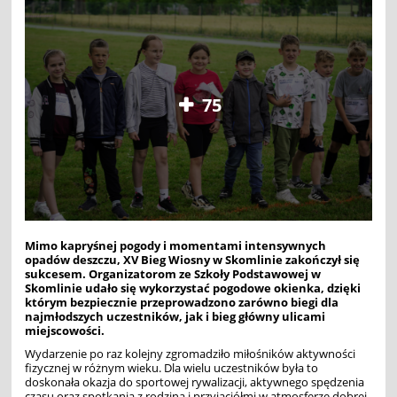
75
Mimo kapryśnej pogody i momentami intensywnych
opadów deszczu, XV Bieg Wiosny w Skomlinie zakończył się
sukcesem. Organizatorom ze Szkoły Podstawowej w
Skomlinie udało się wykorzystać pogodowe okienka, dzięki
którym bezpiecznie przeprowadzono zarówno biegi dla
najmłodszych uczestników, jak i bieg główny ulicami
miejscowości.
Wydarzenie po raz kolejny zgromadziło miłośników aktywności
fizycznej w różnym wieku. Dla wielu uczestników była to
doskonała okazja do sportowej rywalizacji, aktywnego spędzenia
czasu oraz spotkania z rodziną i przyjaciółmi w atmosferze dobrej