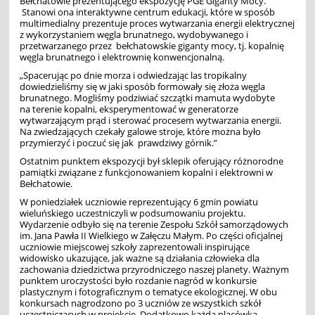
Bełchatowie prezentującego ekspozycję PGE Giganty Mocy.
Stanowi ona interaktywne centrum edukacji, które w sposób
multimedialny prezentuje proces wytwarzania energii elektrycznej
z wykorzystaniem węgla brunatnego, wydobywanego i
przetwarzanego przez bełchatowskie giganty mocy, tj. kopalnię
węgla brunatnego i elektrownię konwencjonalną.
„Spacerując po dnie morza i odwiedzając las tropikalny
dowiedzieliśmy się w jaki sposób formowały się złoża węgla
brunatnego. Mogliśmy podziwiać szczątki mamuta wydobyte
na terenie kopalni, eksperymentować w generatorze
wytwarzającym prąd i sterować procesem wytwarzania energii.
Na zwiedzających czekały galowe stroje, które można było
przymierzyć i poczuć się jak prawdziwy górnik.”
Ostatnim punktem ekspozycji był sklepik oferujący różnorodne
pamiątki związane z funkcjonowaniem kopalni i elektrowni w
Bełchatowie.
W poniedziałek uczniowie reprezentujący 6 gmin powiatu
wieluńskiego uczestniczyli w podsumowaniu projektu.
Wydarzenie odbyło się na terenie Zespołu Szkół samorządowych
im. Jana Pawła II Wielkiego w Załęczu Małym. Po części oficjalnej
uczniowie miejscowej szkoły zaprezentowali inspirujące
widowisko ukazujące, jak ważne są działania człowieka dla
zachowania dziedzictwa przyrodniczego naszej planety. Ważnym
punktem uroczystości było rozdanie nagród w konkursie
plastycznym i fotograficznym o tematyce ekologicznej. W obu
konkursach nagrodzono po 3 uczniów ze wszystkich szkół
uczestniczących w projekcie. Dodatkowo każda placówka