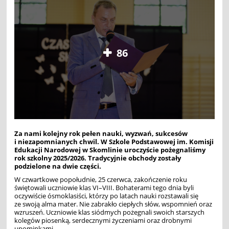
86
Za nami kolejny rok pełen nauki, wyzwań, sukcesów
i niezapomnianych chwil. W Szkole Podstawowej im. Komisji
Edukacji Narodowej w Skomlinie uroczyście pożegnaliśmy
rok szkolny 2025/2026. Tradycyjnie obchody zostały
podzielone na dwie części.
W czwartkowe popołudnie, 25 czerwca, zakończenie roku
świętowali uczniowie klas VI–VIII. Bohaterami tego dnia byli
oczywiście ósmoklasiści, którzy po latach nauki rozstawali się
ze swoją alma mater. Nie zabrakło ciepłych słów, wspomnień oraz
wzruszeń. Uczniowie klas siódmych pożegnali swoich starszych
kolegów piosenką, serdecznymi życzeniami oraz drobnymi
upominkami.