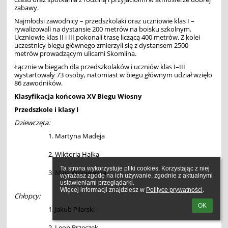
zabawy.
Najmłodsi zawodnicy – przedszkolaki oraz uczniowie klas I –
rywalizowali na dystansie 200 metrów na boisku szkolnym.
Uczniowie klas II i III pokonali trasę liczącą 400 metrów. Z kolei
uczestnicy biegu głównego zmierzyli się z dystansem 2500
metrów prowadzącym ulicami Skomlina.
Łącznie w biegach dla przedszkolaków i uczniów klas I–III
wystartowały 73 osoby, natomiast w biegu głównym udział wzięło
86 zawodników.
Klasyfikacja końcowa XV Biegu Wiosny
Przedszkole i klasy I
Dziewczęta:
Martyna Madeja
Wiktoria Hałka
Ta strona wykorzystuje pliki cookies. Korzystając z niej 
Maja Wiśniewska
wyrażasz zgodę na ich używanie, zgodnie z aktualnymi 
ustawieniami przeglądarki.

Więcej informacji znajdziesz w 
Polityce prywatności
.
Chłopcy:
OK
Jakub Pilarski
Leon Brzęczek