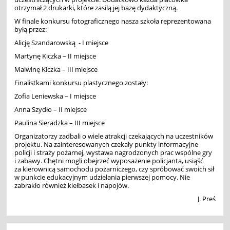
otrzymał 2 drukarki, które zasilą jej bazę dydaktyczną.
W finale konkursu fotograficznego nasza szkoła reprezentowana
byłą przez:
Alicję Szandarowską - I miejsce
Martynę Kiczka – II miejsce
Malwinę Kiczka – III miejsce
Finalistkami konkursu plastycznego zostały:
Zofia Leniewska – I miejsce
Anna Szydło – II miejsce
Paulina Sieradzka – III miejsce
Organizatorzy zadbali o wiele atrakcji czekających na uczestników
projektu. Na zainteresowanych czekały punkty informacyjne
policji i straży pożarnej, wystawa nagrodzonych prac wspólne gry
i zabawy. Chętni mogli obejrzeć wyposażenie policjanta, usiąść
za kierownicą samochodu pożarniczego, czy spróbować swoich sił
w punkcie edukacyjnym udzielania pierwszej pomocy. Nie
zabrakło również kiełbasek i napojów.
J. Preś