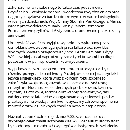
Zakończenie roku szkolnego to także czas podsumowań
i wyróżnień. Uczniowie odebrali świadectwa z wyróżnieniem oraz
nagrody książkowe za bardzo dobre wyniki w nauce i osiągnięcia
w różnych dziedzinach. Wójt Gminy Skomlin, Pan Grzegorz Maras,
wraz z przewodniczącym Rady Gminy Panem Romanem
Furmanem wręczyli również stypendia ufundowane przez lokalny
samorząd.
Uroczystość zwieńczył wyjątkowy polonez wykonany przez
ósmoklasistów, wspomaganych przez kilkoro uczniów klas
siódmych. Występ przygotowany pod kierunkiem pani Edyty
Wiśniewskiej został nagrodzony rzęsistymi brawami i na długo
pozostanie w pamięci uczestników wydarzenia.
Wyjątkowym i wzruszającym momentem uroczystości było
również pożegnanie pani Iwony Pazdej, wieloletniej nauczycielki
języka angielskiego, która wraz z końcem roku szkolnego
zakończyła swoją pracę zawodową i przeszła na zasłużoną
emeryturę. Nie zabrakło serdecznych podziękowań, kwiatów
i życzeń, a uczniowie, rodzice oraz współpracownicy wyrazili
wdzięczność za lata pełne zaangażowania, życzliwości i pasji w
przekazywaniu wiedzy. Pani Iwonie życzymy zdrowia, spełnienia
marzeń oraz wielu pięknych chwil na nowym etapie życia.
Nazajutrz, punktualnie o godzinie 9.00, zakończenie roku
szkolnego celebrowali uczniowie klas I–V. Scenariusz uroczystości
był podobny – nie zabrakło występów artystycznych, świadectw