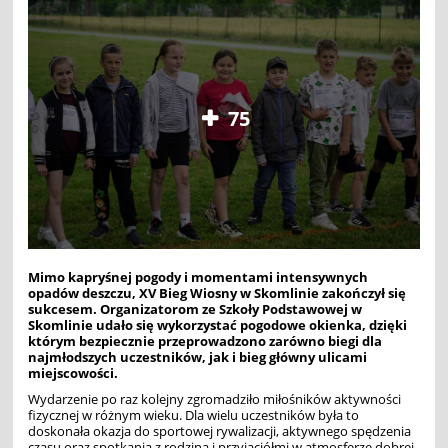
75
Mimo kapryśnej pogody i momentami intensywnych
opadów deszczu, XV Bieg Wiosny w Skomlinie zakończył się
sukcesem. Organizatorom ze Szkoły Podstawowej w
Skomlinie udało się wykorzystać pogodowe okienka, dzięki
którym bezpiecznie przeprowadzono zarówno biegi dla
najmłodszych uczestników, jak i bieg główny ulicami
miejscowości.
Wydarzenie po raz kolejny zgromadziło miłośników aktywności
fizycznej w różnym wieku. Dla wielu uczestników była to
doskonała okazja do sportowej rywalizacji, aktywnego spędzenia
czasu oraz spotkania z rodziną i przyjaciółmi w atmosferze dobrej