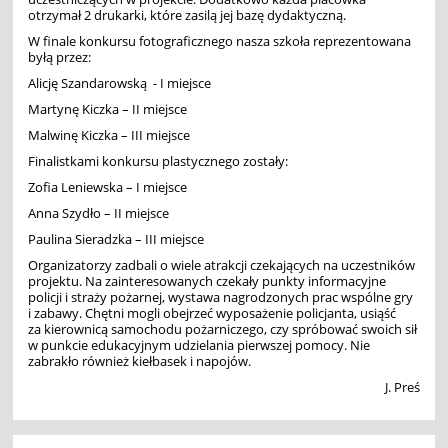
otrzymał 2 drukarki, które zasilą jej bazę dydaktyczną.
W finale konkursu fotograficznego nasza szkoła reprezentowana
byłą przez:
Alicję Szandarowską - I miejsce
Martynę Kiczka – II miejsce
Malwinę Kiczka – III miejsce
Finalistkami konkursu plastycznego zostały:
Zofia Leniewska – I miejsce
Anna Szydło – II miejsce
Paulina Sieradzka – III miejsce
Organizatorzy zadbali o wiele atrakcji czekających na uczestników
projektu. Na zainteresowanych czekały punkty informacyjne
policji i straży pożarnej, wystawa nagrodzonych prac wspólne gry
i zabawy. Chętni mogli obejrzeć wyposażenie policjanta, usiąść
za kierownicą samochodu pożarniczego, czy spróbować swoich sił
w punkcie edukacyjnym udzielania pierwszej pomocy. Nie
zabrakło również kiełbasek i napojów.
J. Preś