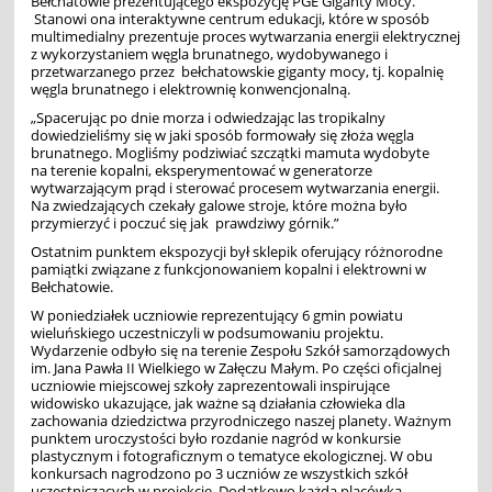
Bełchatowie prezentującego ekspozycję PGE Giganty Mocy.
Stanowi ona interaktywne centrum edukacji, które w sposób
multimedialny prezentuje proces wytwarzania energii elektrycznej
z wykorzystaniem węgla brunatnego, wydobywanego i
przetwarzanego przez bełchatowskie giganty mocy, tj. kopalnię
węgla brunatnego i elektrownię konwencjonalną.
„Spacerując po dnie morza i odwiedzając las tropikalny
dowiedzieliśmy się w jaki sposób formowały się złoża węgla
brunatnego. Mogliśmy podziwiać szczątki mamuta wydobyte
na terenie kopalni, eksperymentować w generatorze
wytwarzającym prąd i sterować procesem wytwarzania energii.
Na zwiedzających czekały galowe stroje, które można było
przymierzyć i poczuć się jak prawdziwy górnik.”
Ostatnim punktem ekspozycji był sklepik oferujący różnorodne
pamiątki związane z funkcjonowaniem kopalni i elektrowni w
Bełchatowie.
W poniedziałek uczniowie reprezentujący 6 gmin powiatu
wieluńskiego uczestniczyli w podsumowaniu projektu.
Wydarzenie odbyło się na terenie Zespołu Szkół samorządowych
im. Jana Pawła II Wielkiego w Załęczu Małym. Po części oficjalnej
uczniowie miejscowej szkoły zaprezentowali inspirujące
widowisko ukazujące, jak ważne są działania człowieka dla
zachowania dziedzictwa przyrodniczego naszej planety. Ważnym
punktem uroczystości było rozdanie nagród w konkursie
plastycznym i fotograficznym o tematyce ekologicznej. W obu
konkursach nagrodzono po 3 uczniów ze wszystkich szkół
uczestniczących w projekcie. Dodatkowo każda placówka