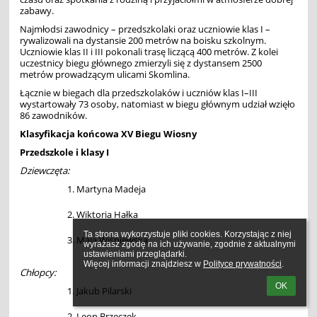
zabawy.
Najmłodsi zawodnicy – przedszkolaki oraz uczniowie klas I –
rywalizowali na dystansie 200 metrów na boisku szkolnym.
Uczniowie klas II i III pokonali trasę liczącą 400 metrów. Z kolei
uczestnicy biegu głównego zmierzyli się z dystansem 2500
metrów prowadzącym ulicami Skomlina.
Łącznie w biegach dla przedszkolaków i uczniów klas I–III
wystartowały 73 osoby, natomiast w biegu głównym udział wzięło
86 zawodników.
Klasyfikacja końcowa XV Biegu Wiosny
Przedszkole i klasy I
Dziewczęta:
Martyna Madeja
Wiktoria Hałka
Ta strona wykorzystuje pliki cookies. Korzystając z niej 
Maja Wiśniewska
wyrażasz zgodę na ich używanie, zgodnie z aktualnymi 
ustawieniami przeglądarki.

Więcej informacji znajdziesz w 
Polityce prywatności
.
Chłopcy:
OK
Jakub Pilarski
Leon Brzęczek