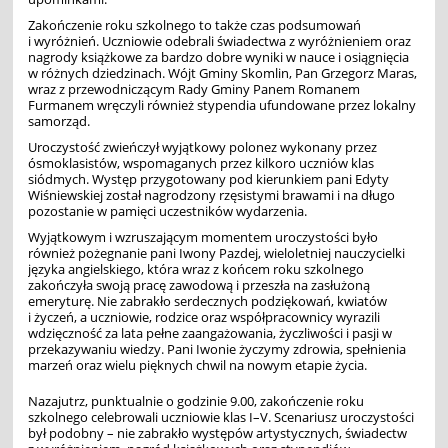
Zakończenie roku szkolnego to także czas podsumowań
i wyróżnień. Uczniowie odebrali świadectwa z wyróżnieniem oraz
nagrody książkowe za bardzo dobre wyniki w nauce i osiągnięcia
w różnych dziedzinach. Wójt Gminy Skomlin, Pan Grzegorz Maras,
wraz z przewodniczącym Rady Gminy Panem Romanem
Furmanem wręczyli również stypendia ufundowane przez lokalny
samorząd.
Uroczystość zwieńczył wyjątkowy polonez wykonany przez
ósmoklasistów, wspomaganych przez kilkoro uczniów klas
siódmych. Występ przygotowany pod kierunkiem pani Edyty
Wiśniewskiej został nagrodzony rzęsistymi brawami i na długo
pozostanie w pamięci uczestników wydarzenia.
Wyjątkowym i wzruszającym momentem uroczystości było
również pożegnanie pani Iwony Pazdej, wieloletniej nauczycielki
języka angielskiego, która wraz z końcem roku szkolnego
zakończyła swoją pracę zawodową i przeszła na zasłużoną
emeryturę. Nie zabrakło serdecznych podziękowań, kwiatów
i życzeń, a uczniowie, rodzice oraz współpracownicy wyrazili
wdzięczność za lata pełne zaangażowania, życzliwości i pasji w
przekazywaniu wiedzy. Pani Iwonie życzymy zdrowia, spełnienia
marzeń oraz wielu pięknych chwil na nowym etapie życia.
Nazajutrz, punktualnie o godzinie 9.00, zakończenie roku
szkolnego celebrowali uczniowie klas I–V. Scenariusz uroczystości
był podobny – nie zabrakło występów artystycznych, świadectw