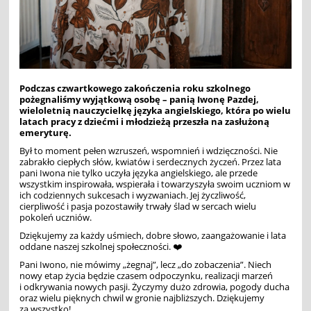
Podczas czwartkowego zakończenia roku szkolnego
pożegnaliśmy wyjątkową osobę – panią Iwonę Pazdej,
wieloletnią nauczycielkę języka angielskiego, która po wielu
latach pracy z dziećmi i młodzieżą przeszła na zasłużoną
emeryturę.
Był to moment pełen wzruszeń, wspomnień i wdzięczności. Nie
zabrakło ciepłych słów, kwiatów i serdecznych życzeń. Przez lata
pani Iwona nie tylko uczyła języka angielskiego, ale przede
wszystkim inspirowała, wspierała i towarzyszyła swoim uczniom w
ich codziennych sukcesach i wyzwaniach. Jej życzliwość,
cierpliwość i pasja pozostawiły trwały ślad w sercach wielu
pokoleń uczniów.
Dziękujemy za każdy uśmiech, dobre słowo, zaangażowanie i lata
oddane naszej szkolnej społeczności.
❤️
Pani Iwono, nie mówimy „żegnaj”, lecz „do zobaczenia”. Niech
nowy etap życia będzie czasem odpoczynku, realizacji marzeń
i odkrywania nowych pasji. Życzymy dużo zdrowia, pogody ducha
oraz wielu pięknych chwil w gronie najbliższych.
Dziękujemy
za wszystko!