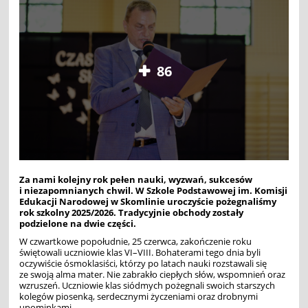
86
Za nami kolejny rok pełen nauki, wyzwań, sukcesów
i niezapomnianych chwil. W Szkole Podstawowej im. Komisji
Edukacji Narodowej w Skomlinie uroczyście pożegnaliśmy
rok szkolny 2025/2026. Tradycyjnie obchody zostały
podzielone na dwie części.
W czwartkowe popołudnie, 25 czerwca, zakończenie roku
świętowali uczniowie klas VI–VIII. Bohaterami tego dnia byli
oczywiście ósmoklasiści, którzy po latach nauki rozstawali się
ze swoją alma mater. Nie zabrakło ciepłych słów, wspomnień oraz
wzruszeń. Uczniowie klas siódmych pożegnali swoich starszych
kolegów piosenką, serdecznymi życzeniami oraz drobnymi
upominkami.