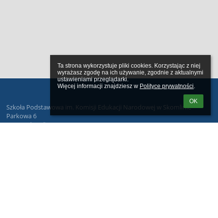
Ta strona wykorzystuje pliki cookies. Korzystając z niej 
wyrażasz zgodę na ich używanie, zgodnie z aktualnymi 
ustawieniami przeglądarki.

Więcej informacji znajdziesz w 
Polityce prywatności
.
OK
Szkoła Podstawowa im. Komisji Edukacji Narodowej w Skomlinie
Parkowa 6
98-346 Skomlin
43 842 69 69
sekretariat@szkola-skomlin.pl
Wersja dla słabowidzących
Powered by
aSc EduPage