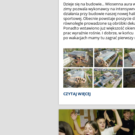
Dzieje się na budowie...
Wiosenna aura 
zimy pozwala wykonawcy na intensywn
działania przy budowie naszej nowej hal
sportowej. Obecnie powstaje poszycie 
równolegle prowadzone są obróbki deka
Ponadto wstawiono już większość okie
prac wyraźnie rośnie. I dobrze, w końcu
po wakacjach mamy tu zagrać pierwszy
DZIEJE
CZYTAJ WIĘCEJ
SIĘ
NA
BUDOWIE...: