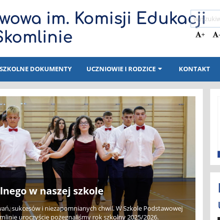
wowa im. Komisji Edukacji
Skomlinie
+
SZKOLNE DOKUMENTY
UCZNIOWIE I RODZICE
KONTAKT
lnego w naszej szkole
zwań, sukcesów i niezapomnianych chwil. W Szkole Podstawowej
mlinie uroczyście pożegnaliśmy rok szkolny 2025/2026.