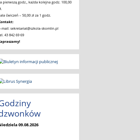
za pierwszą godz., każda kolejna godz. 100,00
ł.
Sala ćwiczeń – 50,00 zł za 1 godz.
Kontakt:
e-mail: sekretariat@szkola-skomlin.pl
tel. 43 842 69 69
Zapraszamy!
Godziny
dzwonków
Niedziela 09.08.2026