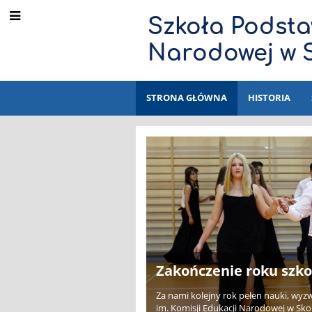
Szkoła Podsta
Narodowej w 
STRONA GŁÓWNA
HISTORIA
Strona
główna
Zakończenie roku szko
Za nami kolejny rok pełen nauki, wy
im. Komisji Edukacji Narodowej w Sko