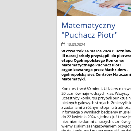
Matematyczny
"Puchacz Piotr"
18.03.2024
W czwartek 14 marca 2024 r. uczniowie
III naszej szkoły przystąpili do pierws
etapu Ogólnopolskiego Konkursu
Matematycznego Puchacz Piotr
organizowanego przez Mathriders -
ogólnopolską sieć Centrów Nauczan
Matematyki.
Konkurs trwał 60 minut. Udział w nim wz
20 uczniów najmłodszych klas. Wszyscy
uczestnicy konkursu przybyli punktualn
pięknych galowych strojach. Zmierzyli si
z zadaniami o różnym stopniu trudnośc
informacje o wynikach będziemy musiel
do 22 kwietnia 2024 r. Jednak już teraz 
niezmiernie dumni z naszych uczniów, 
wiemy z jakim zaangażowaniem przygo
się do konkursu i mamy pewność, że dzis