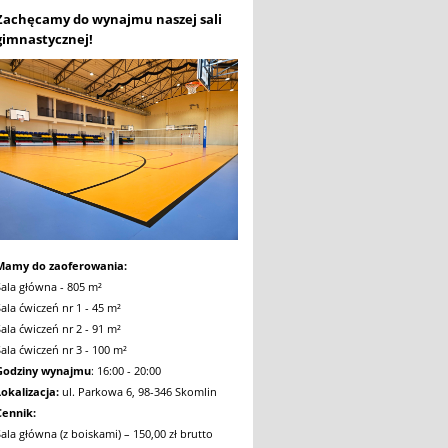
Zachęcamy do wynajmu naszej sali
gimnastycznej!
Mamy do zaoferowania:
Sala główna - 805 m²
Sala ćwiczeń nr 1 - 45 m²
Sala ćwiczeń nr 2 - 91 m²
Sala ćwiczeń nr 3 - 100 m²
Godziny wynajmu
: 16:00 - 20:00
Lokalizacja:
ul. Parkowa 6, 98-346 Skomlin
Cennik:
Sala główna (z boiskami) – 150,00 zł brutto