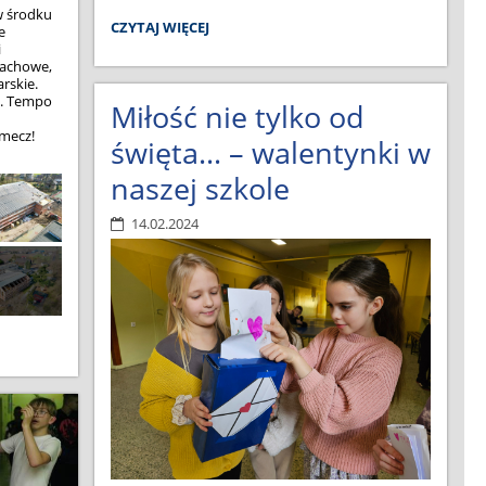
w środku
RUSZA
CZYTAJ WIĘCEJ
e
TURNIEJ
i
WIEDZY
dachowe,
rskie.
POŻARNICZEJ:
n. Tempo
Miłość nie tylko od
 mecz!
święta… – walentynki w
naszej szkole
14.02.2024