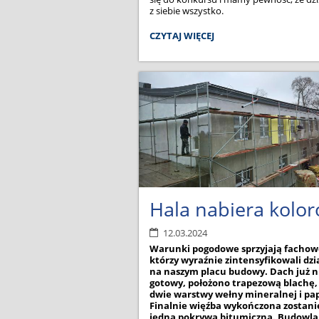
z siebie wszystko.
MATEMATYCZNY
CZYTAJ WIĘCEJ
"PUCHACZ
PIOTR":
Hala nabiera kolo
12.03.2024
Warunki pogodowe sprzyjają facho
którzy wyraźnie zintensyfikowali dzi
na naszym placu budowy. Dach już 
gotowy, położono trapezową blachę, 
dwie warstwy wełny mineralnej i pa
Finalnie więźba wykończona zostanie
jedną pokrywą bitumiczną. Budowl