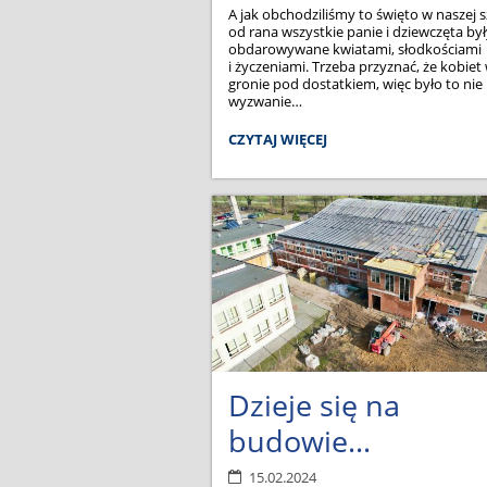
A jak obchodziliśmy to święto w naszej s
od rana wszystkie panie i dziewczęta by
obdarowywane kwiatami, słodkościami
i życzeniami. Trzeba przyznać, że kobie
gronie pod dostatkiem, więc było to nie
wyzwanie…
DZIEŃ
CZYTAJ WIĘCEJ
KOBIET:
Dzieje się na
budowie...
15.02.2024