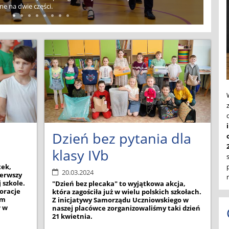
e na dwie części.
Dzień bez pytania dla
klasy IVb
tek,
20.03.2024
ierwszy
 szkole.
"Dzień bez plecaka" to wyjątkowa akcja,
oracje
która zagościła już w wielu polskich szkołach.
em
Z inicjatywy Samorządu Uczniowskiego w
w w
naszej placówce zorganizowaliśmy taki dzień
21 kwietnia.