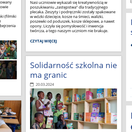
kowany
Nasi uczniowie wykazali się kreatywnością w
iowie
poszukiwaniu „zastępstwa” dla tradycyjnego
plecaka. Zeszyty i podręczniki zostały spakowane
i (filmiki
w wózki dziecięce, kosze na śmieci, walizki,
e
poszewki od poduszek, kosze sklepowe, a nawet
bejrzenia
opony. Liczyła się pomysłowość i inwencja
twórcza, a tego naszym uczniom nie brakuje.
DZIEŃ
CZYTAJ WIĘCEJ
BEZ
PYTANIA
DLA
KLASY
Solidarność szkolna nie
IVB:
ma granic
20.03.2024