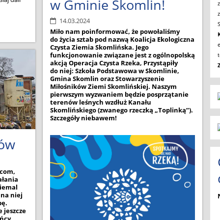
w Gminie Skomlin!
z
14.03.2024
Miło nam poinformować, że powołaliśmy
do życia sztab pod nazwą Koalicja Ekologiczna
Czysta Ziemia Skomlińska. Jego
funkcjonowanie związane jest z ogólnopolską
akcją Operacja Czysta Rzeka, Przystąpiły
do niej: Szkoła Podstawowa w Skomlinie,
Gmina Skomlin oraz Stowarzyszenie
Miłośników Ziemi Skomlińskiej. Naszym
pierwszym wyzwaniem będzie posprzątanie
terenów leśnych wzdłuż Kanału
Skomlińskiego (zwanego rzeczką „Toplinką”).
Szczegóły niebawem!
rów
wcom,
ałania
niemal
na niej
pę.
 jeszcze
ańcy