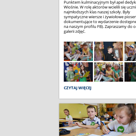
Punktem kulminacyjnym był apel dedy
Wiośnie. W rolę aktorów wcielili się uczn
najmłodszych klas naszej szkoły. Były
sympatyczne wiersze i żywiołowe piosenk
dokumentujące to wydarzenie dostępn
na naszym profilu FB). Zapraszamy do o
galerii zdjęć.
WIOSNA
CZYTAJ WIĘCEJ
JUŻ
TU
JEST!: