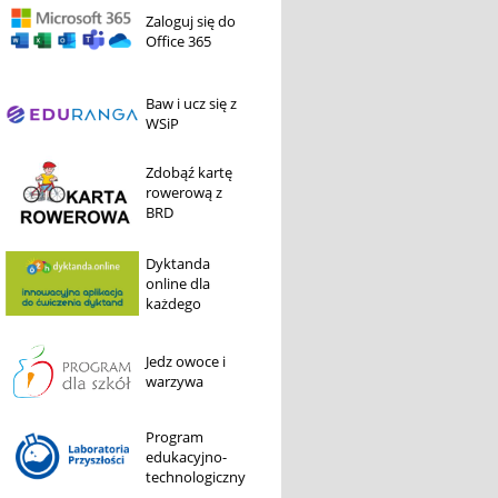
Zaloguj się do
Office 365
Baw i ucz się z
WSiP
Zdobąź kartę
rowerową z
BRD
Dyktanda
online dla
każdego
Jedz owoce i
warzywa
Program
edukacyjno-
technologiczny