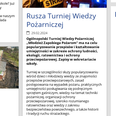
zkole? Już
ły
Rusza Turniej Wiedzy
t w naszym
 lada
Pożarniczej
29.02.2024
Ogólnopolski Turniej Wiedzy Pożarniczej
„Młodzież Zapobiega Pożarom” ma na celu
popularyzowanie przepisów i kształtowanie
umiejętności w zakresie ochrony ludności,
ekologii, ratownictwa i ochrony
przeciwpożarowej. Zapisy w sekretariacie
szkoły.
Turniej w szczególności służy popularyzowaniu
wśród dzieci i młodzieży wiedzy ze znajomości
przepisów przeciwpożarowych, zasad
postępowania na wypadek pożaru, praktycznych
umiejętności posługiwania się podręcznym
sprzętem gaśniczym, wiedzy na temat techniki
pożarniczej, organizacji ochrony
przeciwpożarowej, szeroko rozumianego
ratownictwa oraz wiedzy z zakresu
bezpieczeństwa powszechnego, a także historii
i tradycji ruchu strażackiego.