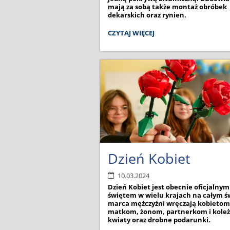
mają za sobą także montaż obróbek
dekarskich oraz rynien.
HALA
CZYTAJ WIĘCEJ
NABIERA
KOLORÓW:
Dzień Kobiet
10.03.2024
Dzień Kobiet jest obecnie oficjalnym
świętem w wielu krajach na całym św
marca mężczyźni wręczają kobietom
matkom, żonom, partnerkom i kol
kwiaty oraz drobne podarunki.