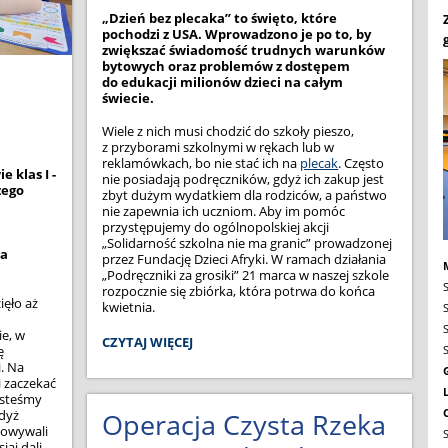
„Dzień bez plecaka” to święto, które
pochodzi z USA. Wprowadzono je po to, by
zwiększać świadomość trudnych warunków
bytowych oraz problemów z dostępem
do edukacji milionów dzieci na całym
świecie.
Wiele z nich musi chodzić do szkoły pieszo,
z przyborami szkolnymi w rękach lub w
reklamówkach, bo nie stać ich na
plecak
. Często
 klas I -
nie posiadają podręczników, gdyż ich zakup jest
zego
zbyt dużym wydatkiem dla rodziców, a państwo
nie zapewnia ich uczniom. Aby im pomóc
przystępujemy do ogólnopolskiej akcji
„Solidarność szkolna nie ma granic” prowadzonej
ia
przez Fundację Dzieci Afryki. W ramach działania
„Podręczniki za grosiki” 21 marca w naszej szkole
rozpocznie się zbiórka, która potrwa do końca
ięło aż
kwietnia.
ie, w
SOLIDARNOŚĆ
CZYTAJ WIĘCEJ
ę
SZKOLNA
i.
Na
NIE
i zaczekać
MA
jesteśmy
GRANIC:
gdyż
Operacja Czysta Rzeka
towywali
iaj dali