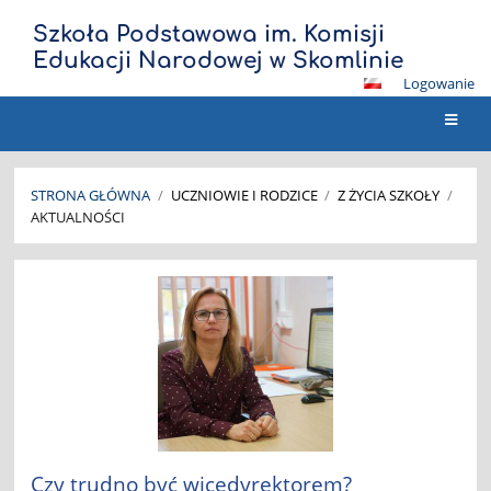
Szkoła Podstawowa im. Komisji
Edukacji Narodowej w Skomlinie
Logowanie
STRONA GŁÓWNA
/
UCZNIOWIE I RODZICE
/
Z ŻYCIA SZKOŁY
/
AKTUALNOŚCI
Aktualności
Czy trudno być wicedyrektorem?