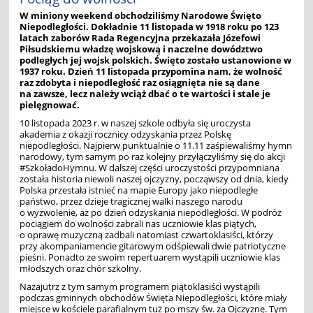
W miniony weekend obchodziliśmy Narodowe Święto
Niepodległości. Dokładnie 11 listopada w 1918 roku po 123
latach zaborów Rada Regencyjna przekazała Józefowi
Piłsudskiemu władzę wojskową i naczelne dowództwo
podległych jej wojsk polskich. Święto zostało ustanowione w
1937 roku. Dzień 11 listopada przypomina nam, że wolność
raz zdobyta i niepodległość raz osiągnięta nie są dane
na zawsze, lecz należy wciąż dbać o te wartości i stale je
pielęgnować.
10 listopada 2023 r. w naszej szkole odbyła się uroczysta
akademia z okazji rocznicy odzyskania przez Polskę
niepodległości. Najpierw punktualnie o 11.11 zaśpiewaliśmy hymn
narodowy, tym samym po raz kolejny przyłączyliśmy się do akcji
#SzkoładoHymnu. W dalszej części uroczystości przypomniana
została historia niewoli naszej ojczyzny, począwszy od dnia, kiedy
Polska przestała istnieć na mapie Europy jako niepodległe
państwo, przez dzieje tragicznej walki naszego narodu
o wyzwolenie, aż po dzień odzyskania niepodległości. W podróż
pociągiem do wolności zabrali nas uczniowie klas piątych,
o oprawę muzyczną zadbali natomiast czwartoklasiści, którzy
przy akompaniamencie gitarowym odśpiewali dwie patriotyczne
pieśni. Ponadto ze swoim repertuarem wystąpili uczniowie klas
młodszych oraz chór szkolny.
Nazajutrz z tym samym programem piątoklasiści wystąpili
podczas gminnych obchodów Święta Niepodległości, które miały
miejsce w kościele parafialnym tuż po mszy św. za Ojczyznę. Tym