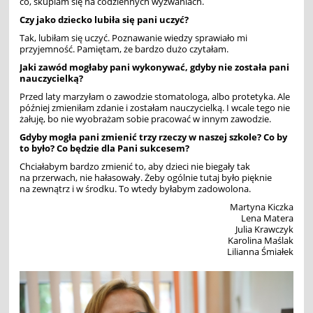
co, skupiam się na codziennych wyzwaniach.
Czy jako dziecko lubiła się pani uczy
ć?
Tak, lubiłam się uczyć. Poznawanie wiedzy sprawiało mi
przyjemność. Pamiętam, że bardzo dużo czytałam.
Jaki zawó
d mog
łaby pani wykonywać, gdyby nie została pani
nauczycielką?
Przed laty marzyłam o zawodzie stomatologa, albo protetyka. Ale
później zmieniłam zdanie i zostałam nauczycielką. I wcale tego nie
żałuję, bo nie wyobrażam sobie pracować w innym zawodzie.
Gdyby mogła pani zmienić trzy rzeczy w naszej szkole? Co by
to był
o? Co b
ędzie dla Pani sukcesem?
Chciałabym bardzo zmienić to, aby dzieci nie biegały tak
na przerwach, nie hałasowały. Żeby ogólnie tutaj był
o pi
ęknie
na zewnątrz i w środku. To wtedy byłabym zadowolona.
Martyna Kiczka
Lena Matera
Julia Krawczyk
Karolina Maślak
Lilianna Śmiałek