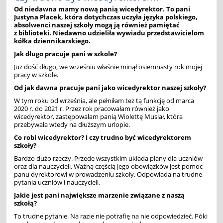
Od niedawna mamy nową panią wicedyrektor. To pani
Justyna Placek, która dotychczas uczyła języka polskiego,
absolwenci naszej szkoły mogą ją również pamiętać
z biblioteki. Niedawno udzieliła wywiadu przedstawicielom
kółka dziennikarskiego.
Jak długo pracuje pani w szkole?
Już dość długo, we wrześniu właśnie minął osiemnasty rok mojej
pracy w szkole.
Od jak dawna pracuje pani jako wicedyrektor naszej szkoł
y?
W tym roku od września, ale pełniłam też tą funkcję od marca
2020 r. do 2021 r. Przez rok pracowałam również jako
wicedyrektor, zastępowałam panią W
iolett
ę
Musia
ł, która
przebywała wtedy na dłuższym urlopie.
Co robi wicedyrektor? I czy trudno być wicedyrektorem
szkoł
y?
Bardzo dużo rzeczy. Przede wszystkim układa plany dla uczniów
oraz dla nauczycieli. Ważną częścią jego obowiązków jest pomoc
panu dyrektorowi w prowadzeniu szkoły. Odpowiada na trudne
pytania uczniów i nauczycieli.
Jakie jest pani największe marzenie związane z naszą
szkołą
?
To trudne pytanie. Na razie nie potrafię na nie odpowiedzieć. Póki